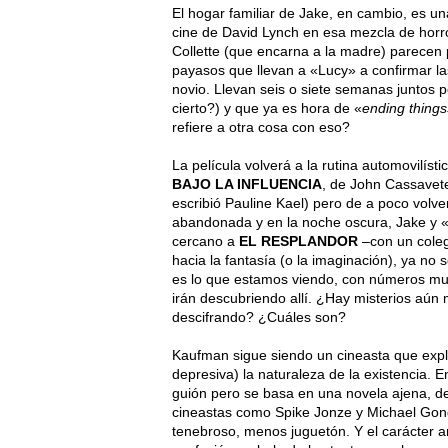
El hogar familiar de Jake, en cambio, es u
cine de David Lynch en esa mezcla de horro
Collette (que encarna a la madre) parecen 
payasos que llevan a «Lucy» a confirmar l
novio. Llevan seis o siete semanas juntos p
cierto?) y que ya es hora de «
ending thing
refiere a otra cosa con eso?
La película volverá a la rutina automovilíst
BAJO LA INFLUENCIA
, de John Cassavetes
escribió Pauline Kael) pero de a poco volver
abandonada y en la noche oscura, Jake y
cercano a
EL RESPLANDOR
–con un colegi
hacia la fantasía (o la imaginación), ya no
es lo que estamos viendo, con números mus
irán descubriendo allí. ¿Hay misterios aún
descifrando? ¿Cuáles son?
Kaufman sigue siendo un cineasta que explo
depresiva) la naturaleza de la existencia. En 
guión pero se basa en una novela ajena, de
cineastas como Spike Jonze y Michael Gond
tenebroso, menos juguetón. Y el carácter a