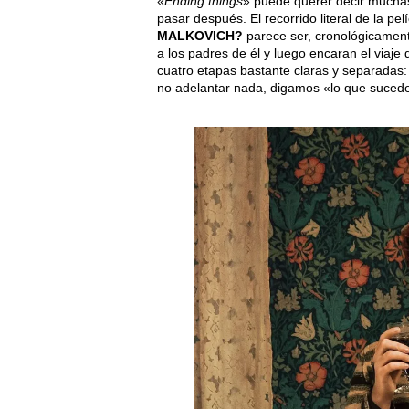
«
Ending things
» puede querer decir mucha
pasar después. El recorrido literal de la pel
MALKOVICH?
parece ser, cronológicamente
a los padres de él y luego encaran el viaje 
cuatro etapas bastante claras y separadas: v
no adelantar nada, digamos «lo que suced