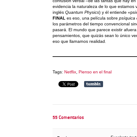
confusión verbal –de las tantas que hay en 
evidencia la naturaleza de lo que estamos v
inglés
Quantum Physics
) y él entiende «psí
FINAL
es eso, una película sobre
psíquica 
los parámetros del tiempo convencional sin
pasará. El mundo que parece existir afuer
pensamientos, que quizás sean lo único ver
eso que llamamos realidad.
Tags:
Netflix
,
Pienso en el final
55 Comentarios