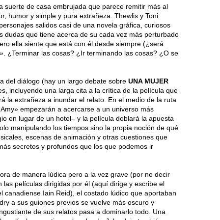
na suerte de casa embrujada que parece remitir más al
r, humor y simple y pura extrañeza. Thewlis y Toni
personajes salidos casi de una novela gráfica, curiosos
as dudas que tiene acerca de su cada vez más perturbado
ero ella siente que está con él desde siempre (¿será
s»
. ¿Terminar las cosas? ¿Ir terminando las cosas? ¿O se
ica del diálogo (hay un largo debate sobre
UNA MUJER
, incluyendo una larga cita a la crítica de la película que
á la extrañeza a inundar el relato. En el medio de la ruta
 «Amy» empezarán a acercarse a un universo más
o en lugar de un hotel– y la película doblará la apuesta
 solo manipulando los tiempos sino la propia noción de qué
icales, escenas de animación y otras cuestiones que
 más secretos y profundos que los que podemos ir
ra de manera lúdica pero a la vez grave (por no decir
las películas dirigidas por él (aquí dirige y escribe el
l canadiense Iain Reid), el costado lúdico que aportaban
ry a sus guiones previos se vuelve más oscuro y
ngustiante de sus relatos pasa a dominarlo todo. Una