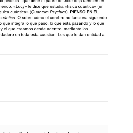
la película– que tiene el padre de Jake deja también en
iendo. «Lucy» le dice que estudia «física cuántica» (en
quica cuántica» (
Quantum Psychic
s).
PIENSO EN EL
cuántica
. O sobre cómo el cerebro no funciona siguiendo
o que integra lo que pasó, lo que está pasando y lo que
a y el que creamos desde adentro, mediante los
dadero en toda esta cuestión. Los que le dan entidad a