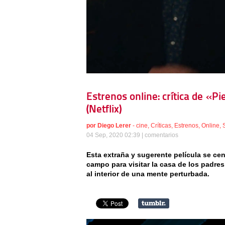
Estrenos online: crítica de «P
(Netflix)
por
Diego Lerer
-
cine
,
Críticas
,
Estrenos
,
Online
,
04 Sep, 2020 02:39 |
comentarios
Esta extraña y sugerente película se cent
campo para visitar la casa de los padres 
al interior de una mente perturbada.