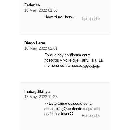
Federico
10 May, 2022 01:56
Howard no Harry…
Responder
Diego Lerer
10 May, 2022 02:01
Es que hay confianza entre
nosotros y yo le dije Harry, jaja! La
memoria es tramposa, disculpas!
Responder
Inabagdikinya
13 May, 2022 11:27
¿»Este tenso episodio se la
serie…»? ¿Qué diantres quisiste
decir, por favor??
Responder