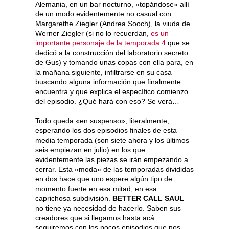
Alemania, en un bar nocturno, «topándose» allí
de un modo evidentemente no casual con
Margarethe Ziegler (Andrea Sooch), la viuda de
Werner Ziegler (si no lo recuerdan,
es un
importante personaje de la temporada 4
que se
dedicó a la construcción del laboratorio secreto
de Gus) y tomando unas copas con ella para, en
la mañana siguiente, infiltrarse en su casa
buscando alguna información que finalmente
encuentra y que explica el específico comienzo
del episodio. ¿Qué hará con eso? Se verá…
Todo queda «en suspenso», literalmente,
esperando los dos episodios finales de esta
media temporada (son siete ahora y los últimos
seis empiezan en julio) en los que
evidentemente las piezas se irán empezando a
cerrar. Esta «moda» de las temporadas divididas
en dos hace que uno espere algún tipo de
momento fuerte en esa mitad, en esa
caprichosa subdivisión.
BETTER CALL SAUL
no tiene ya necesidad de hacerlo. Saben sus
creadores que si llegamos hasta acá
seguiremos con los pocos episodios que nos