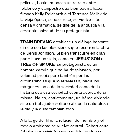
película, hasta entonces un retrato entre
folclórico y campestre que bien podría haber
filmado Kelly Reichardt o el Terrence Malick de
la vieja época, se oscurece, se vuelve más
densa y dramática, se tiñe de la angustia y la
creciente soledad de su protagonista.
TRAIN DREAMS
establece un diálogo bastante
directo con las obsesiones que recorren la obra
de Denis Johnson. Si bien transcurre en gran
parte hace un siglo, como en
JESUS’ SON
o
TREE OF SMOKE
, su protagonista es un
hombre común que se ha desplazado, por
voluntad propia pero también por las
circunstancias que lo atraviesan, hacia los
márgenes tanto de la sociedad como de la
historia que esa sociedad cuenta acerca de sí
misma. No es, estrictamente, un héroe olvidado
sino un trabajador solitario al que la naturaleza
le dio y le quitó también todo.
A lo largo del film, la relación del hombre y el
medio ambiente se vuelve central. Robert corta
árboles para vivir (en ese sentido, podría ser