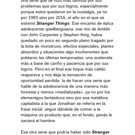
una serie que se hizo más famosa por sus
problemas que por sus logros, especialmente
porque estos quedaron en la nostalgia, ya no
por 1983 sino por 2016, el año en el que se
estrenó
Stranger Things
. Ese encanto de épica
adolescente
spielberguiana
, ese mix de Amblin
con John Carpenter y Stephen King, había
quedado un poco en segundo plano tragado por
la bola de monstruos, efectos especiales, planes
absurdos y situaciones algo incoherentes que
poblaron las últimas temporadas, una sostenida
más a base de cariño y paciencia que por sus
logros. Pero en el final ese toque más cálido
reaparece y nos deja la sensación de
oportunidad perdida: la de hacer una serie que
hable de la adolescencia de una manera más
honesta y menos «mediatizada», ya no por los
elementgos fantásticos sino por esa metáfora
capitalista a la que Jonathan se refería en la
frase inicial: seguir dándole de comer a la
máquina un producto que, en el fondo, jamás le
saciará el hambre.
Esa otra serie que podría haber sido
Stranger