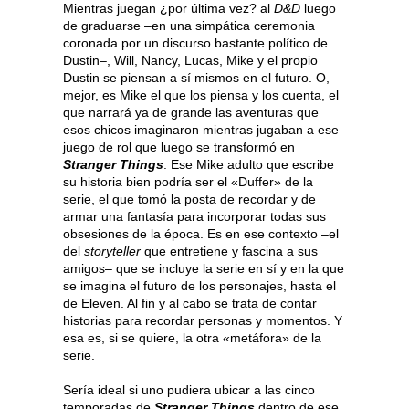
Mientras juegan ¿por última vez? al
D&D
luego
de graduarse –en una simpática ceremonia
coronada por un discurso bastante político de
Dustin–, Will, Nancy, Lucas, Mike y el propio
Dustin se piensan a sí mismos en el futuro. O,
mejor, es Mike el que los piensa y los cuenta, el
que narrará ya de grande las aventuras que
esos chicos imaginaron mientras jugaban a ese
juego de rol que luego se transformó en
Stranger Things
. Ese Mike adulto que escribe
su historia bien podría ser el «Duffer» de la
serie, el que tomó la posta de recordar y de
armar una fantasía para incorporar todas sus
obsesiones de la época. Es en ese contexto –el
del
storyteller
que entretiene y fascina a sus
amigos– que se incluye la serie en sí y en la que
se imagina el futuro de los personajes, hasta el
de Eleven. Al fin y al cabo se trata de contar
historias para recordar personas y momentos. Y
esa es, si se quiere, la otra «metáfora» de la
serie.
Sería ideal si uno pudiera ubicar a las cinco
temporadas de
Stranger Things
dentro de ese