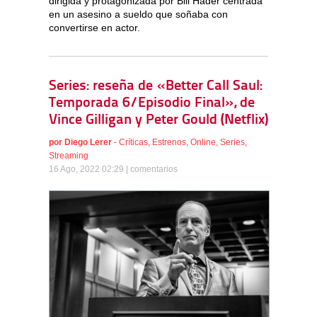
dirigida y protagonizada por Bill Hader centrada
en un asesino a sueldo que soñaba con
convertirse en actor.
Series: reseña de «Better Call Saul:
Temporada 6/Episodio Final», de
Vince Gilligan y Peter Gould (Netflix)
por
Diego Lerer
-
Críticas
,
Estrenos
,
Online
,
Series
,
Streaming
16 Ago, 2022 02:29 |
comentarios