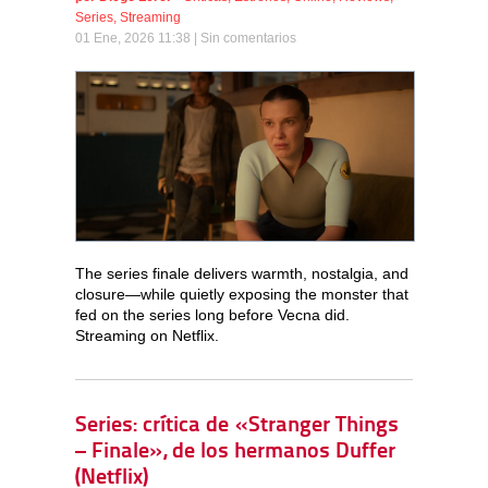
Series
,
Streaming
01 Ene, 2026 11:38 |
Sin comentarios
The series finale delivers warmth, nostalgia, and
closure—while quietly exposing the monster that
fed on the series long before Vecna did.
Streaming on Netflix.
Series: crítica de «Stranger Things
– Finale», de los hermanos Duffer
(Netflix)