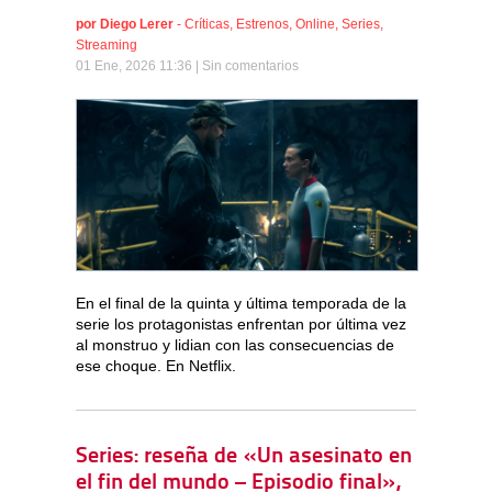
por
Diego Lerer
-
Críticas
,
Estrenos
,
Online
,
Series
,
Streaming
01 Ene, 2026 11:36 |
Sin comentarios
En el final de la quinta y última temporada de la
serie los protagonistas enfrentan por última vez
al monstruo y lidian con las consecuencias de
ese choque. En Netflix.
Series: reseña de «Un asesinato en
el fin del mundo – Episodio final»,