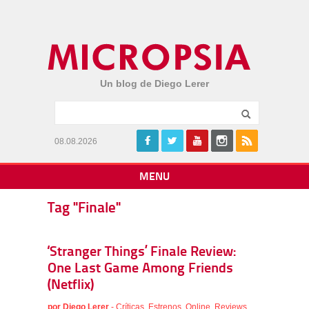
Un blog de Diego Lerer
08.08.2026
MENU
Tag "Finale"
‘Stranger Things’ Finale Review:
One Last Game Among Friends
(Netflix)
por
Diego Lerer
-
Críticas
,
Estrenos
,
Online
,
Reviews
,