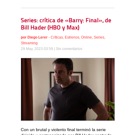
Series: crítica de «Barry: Final», de
Bill Hader (HBO y Max)
por
Diego Lerer
-
Críticas
,
Estrenos
,
Online
,
Series
,
Streaming
29 May, 2023 03:59 |
Sin comentarios
Con un brutal y violento final terminó la serie