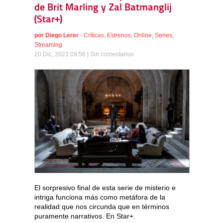
de Brit Marling y Zal Batmanglij
(Star+)
por
Diego Lerer
-
Críticas
,
Estrenos
,
Online
,
Series
,
Streaming
20 Dic, 2023 09:56 |
Sin comentarios
El sorpresivo final de esta serie de misterio e
intriga funciona más como metáfora de la
realidad que nos circunda que en términos
puramente narrativos. En Star+.