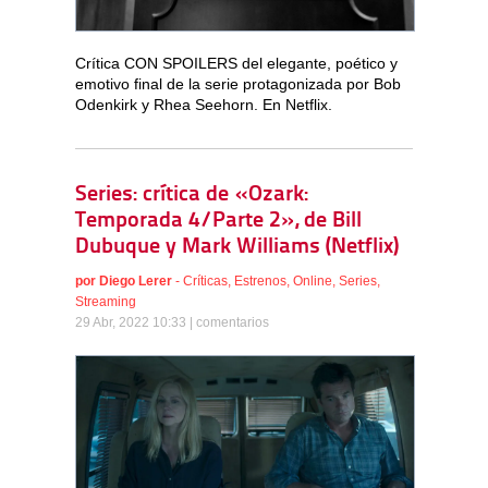
Crítica CON SPOILERS del elegante, poético y
emotivo final de la serie protagonizada por Bob
Odenkirk y Rhea Seehorn. En Netflix.
Series: crítica de «Ozark:
Temporada 4/Parte 2», de Bill
Dubuque y Mark Williams (Netflix)
por
Diego Lerer
-
Críticas
,
Estrenos
,
Online
,
Series
,
Streaming
29 Abr, 2022 10:33 |
comentarios