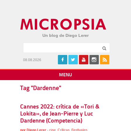
Un blog de Diego Lerer
08.08.2026
MENU
Tag "Dardenne"
Cannes 2022: crítica de «Tori &
Lokita», de Jean-Pierre y Luc
Dardenne (Competencia)
por
Diego Lerer
-
cine
,
Críticas
,
Festivales