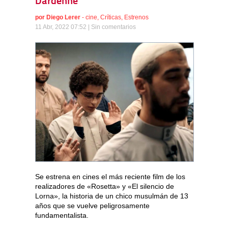
Dardenne
por
Diego Lerer
-
cine
,
Críticas
,
Estrenos
11 Abr, 2022 07:52 |
Sin comentarios
Se estrena en cines el más reciente film de los
realizadores de «Rosetta» y «El silencio de
Lorna», la historia de un chico musulmán de 13
años que se vuelve peligrosamente
fundamentalista.