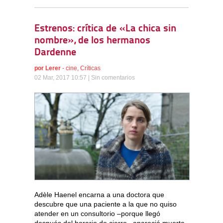
Estrenos: crítica de «La chica sin
nombre», de los hermanos
Dardenne
por
Lerer
-
cine
,
Críticas
02 Mar, 2017 10:57 |
Sin comentarios
Adèle Haenel encarna a una doctora que
descubre que una paciente a la que no quiso
atender en un consultorio –porque llegó
después del horario de cierre– apareció muerta