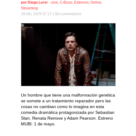
por
Diego Lerer
-
cine
,
Críticas
,
Estrenos
,
Online
,
Streaming
29 Abr, 2025 07:17 |
Sin comentarios
Un hombre que tiene una malformación genética
se somete a un tratamiento reparador pero las
cosas no cambian como lo imagina en esta
comedia dramática protagonizada por Sebastian
Stan, Renata Reinsve y Adam Pearson. Estreno
MUBI: 1 de mayo.