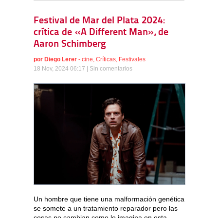
Festival de Mar del Plata 2024:
crítica de «A Different Man», de
Aaron Schimberg
por
Diego Lerer
-
cine
,
Críticas
,
Festivales
18 Nov, 2024 06:17 |
Sin comentarios
Un hombre que tiene una malformación genética
se somete a un tratamiento reparador pero las
cosas no cambian como lo imagina en esta