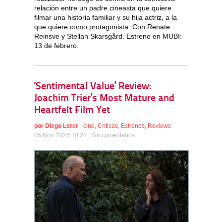
relación entre un padre cineasta que quiere
filmar una historia familiar y su hija actriz, a la
que quiere como protagonista. Con Renate
Reinsve y Stellan Skarsgård. Estreno en MUBI:
13 de febrero.
‘Sentimental Value’ Review:
Joachim Trier’s Most Mature and
Heartfelt Film Yet
por
Diego Lerer
-
cine
,
Críticas
,
Estrenos
,
Reviews
06 Nov, 2025 10:28 |
Sin comentarios