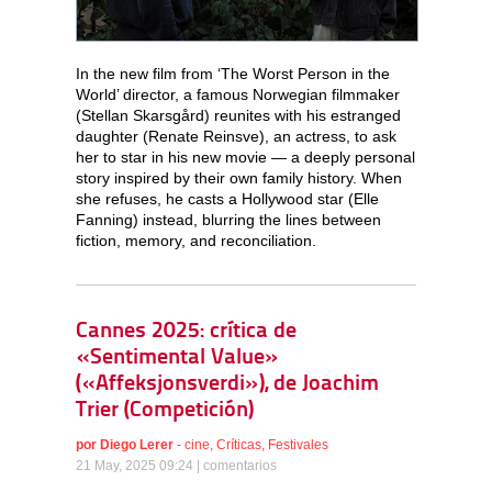
In the new film from ‘The Worst Person in the
World’ director, a famous Norwegian filmmaker
(Stellan Skarsgård) reunites with his estranged
daughter (Renate Reinsve), an actress, to ask
her to star in his new movie — a deeply personal
story inspired by their own family history. When
she refuses, he casts a Hollywood star (Elle
Fanning) instead, blurring the lines between
fiction, memory, and reconciliation.
Cannes 2025: crítica de
«Sentimental Value»
(«Affeksjonsverdi»), de Joachim
Trier (Competición)
por
Diego Lerer
-
cine
,
Críticas
,
Festivales
21 May, 2025 09:24 |
comentarios