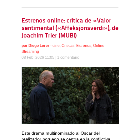
Estrenos online: crítica de «Valor
sentimental («Affeksjonsverdi»), de
Joachim Trier (MUBI)
por
Diego Lerer
-
cine
,
Críticas
,
Estrenos
,
Online
,
Streaming
08 Feb, 2026 11:05 |
1 comentario
Este drama multinominado al Oscar del
realizador noruego se centra en la conflictiva