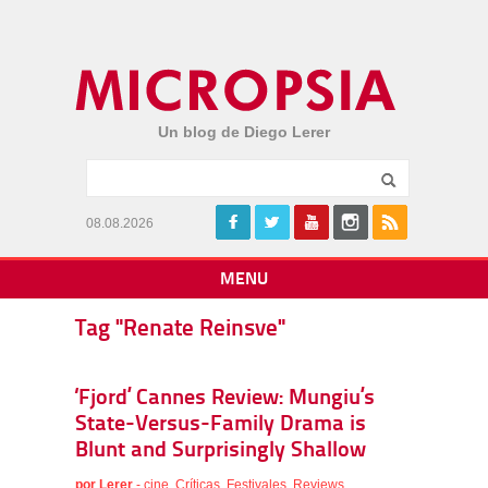
Un blog de Diego Lerer
08.08.2026
MENU
Tag "Renate Reinsve"
‘Fjord’ Cannes Review: Mungiu’s
State-Versus-Family Drama is
Blunt and Surprisingly Shallow
por
Lerer
-
cine
,
Críticas
,
Festivales
,
Reviews