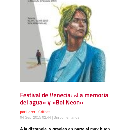
Festival de Venecia: «La memoria
del agua» y «Boi Neon»
por
Lerer
-
Críticas
04 Sep, 2015 02:44 |
Sin comentarios
A la distancia, y gracias en parte al muy buen