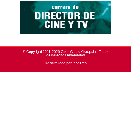
© Copyright 2011-2026 Otros Cines Micropsia - Todos
los derechos reservados.
Desarrollado por PisoTres