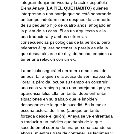
integran Benjamín Vicuña y la actriz española
Elena Anaya (
LA PIEL QUE HABITO
) quienes
interpretan a una pareja que se está separando
un tiempo indeterminado después de la muerte
de su pequeño hijo de cuatro años, ahogado en
la pileta de su casa. El es un arquitecto y ella
una traductora, y ambos sufren las
consecuencias psicológicas de la pérdida, pero
mientras él quiere sostener la pareja es ella la
que desea alejarse de él y, de hecho, empieza a
tener una relación con un ex.
La película seguirá el derrotero emocional de
ambos. El, a quien ella acusa de ser incapaz de
llorar la pérdida, ocupa su tiempo en construir
una casa veraniega para una pareja amiga y en
apariencia feliz. Ella, en tanto, debe enfrentar
situaciones en su trabajo que le impiden
despegarse de lo que le sucedió. En la mejor
escena actoral del filme (aunque un tanto
forzada desde el guión), Anaya se ve enfrentada
a traducir a un médico que habla de lo que
sucede en el cuerpo de una persona cuando se
ahoga, mientras trata de contener las lágrimas y