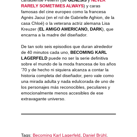
RARELY SOMETIMES ALWAYS
) y caras
famosas del cine europeo como la francesa
Agnès Jaoui (en el rol de Gabrielle Aghion, de la
casa Chloé) o la veterana actriz alemana Lisa
Kreuzer (
EL AMIGO AMERICANO, DARK
), que
encarna a la madre del diseñador.
De tan solo seis episodios que duran alrededor
de 40 minutos cada uno,
BECOMING KARL
LAGERFELD
puede no ser la serie definitiva
sobre el mundo de la moda francesa de los años
’70 y de hecho ni siquiera alcanza a contar la
historia completa del diseñador, pero vale como
una mirada adulta y nada edulcorada de uno de
los personajes más reconocibles, peculiares y
emocionalmente menos accesibles de ese
extravagante universo.
Tags:
Becoming Karl Lagerfeld
,
Daniel Brühl
,