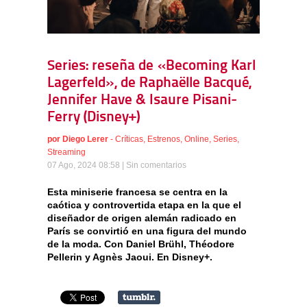
Series: reseña de «Becoming Karl
Lagerfeld», de Raphaëlle Bacqué,
Jennifer Have & Isaure Pisani-
Ferry (Disney+)
por
Diego Lerer
-
Críticas
,
Estrenos
,
Online
,
Series
,
Streaming
07 Ago, 2024 08:58 |
Sin comentarios
Esta miniserie francesa se centra en la
caótica y controvertida etapa en la que el
diseñador de origen alemán radicado en
París se convirtió en una figura del mundo
de la moda. Con Daniel Brühl, Théodore
Pellerin y Agnès Jaoui. En Disney+.