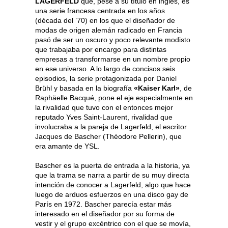
LAGERFELD
que, pese a su título en inglés, es
una serie francesa centrada en los años
(década del ’70) en los que el diseñador de
modas de origen alemán radicado en Francia
pasó de ser un oscuro y poco relevante modisto
que trabajaba por encargo para distintas
empresas a transformarse en un nombre propio
en ese universo. A lo largo de concisos seis
episodios, la serie protagonizada por Daniel
Brühl y basada en la biografía
«Kaiser Karl»
, de
Raphäelle Bacqué, pone el eje especialmente en
la rivalidad que tuvo con el entonces mejor
reputado Yves Saint-Laurent, rivalidad que
involucraba a la pareja de Lagerfeld, el escritor
Jacques de Bascher (Théodore Pellerin), que
era amante de YSL.
Bascher es la puerta de entrada a la historia, ya
que la trama se narra a partir de su muy directa
intención de conocer a Lagerfeld, algo que hace
luego de arduos esfuerzos en una disco gay de
París en 1972. Bascher parecía estar más
interesado en el diseñador por su forma de
vestir y el grupo excéntrico con el que se movía,