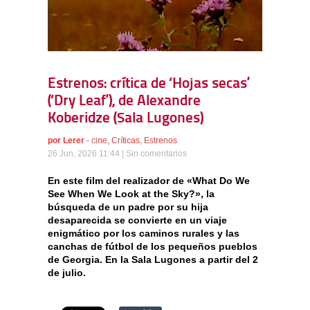
Estrenos: crítica de ‘Hojas secas’
(‘Dry Leaf’), de Alexandre
Koberidze (Sala Lugones)
por
Lerer
-
cine
,
Críticas
,
Estrenos
26 Jun, 2026 11:44 |
Sin comentarios
En este film del realizador de «What Do We
See When We Look at the Sky?», la
búsqueda de un padre por su hija
desaparecida se convierte en un viaje
enigmático por los caminos rurales y las
canchas de fútbol de los pequeños pueblos
de Georgia. En la Sala Lugones a partir del 2
de julio.