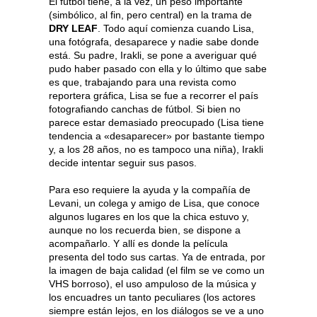
El fútbol tiene, a la vez, un peso importante
(simbólico, al fin, pero central) en la trama de
DRY LEAF
. Todo aquí comienza cuando Lisa,
una fotógrafa, desaparece y nadie sabe donde
está. Su padre, Irakli, se pone a averiguar qué
pudo haber pasado con ella y lo último que sabe
es que, trabajando para una revista como
reportera gráfica, Lisa se fue a recorrer el país
fotografiando canchas de fútbol. Si bien no
parece estar demasiado preocupado (Lisa tiene
tendencia a «desaparecer» por bastante tiempo
y, a los 28 años, no es tampoco una niña), Irakli
decide intentar seguir sus pasos.
Para eso requiere la ayuda y la compañía de
Levani, un colega y amigo de Lisa, que conoce
algunos lugares en los que la chica estuvo y,
aunque no los recuerda bien, se dispone a
acompañarlo. Y allí es donde la película
presenta del todo sus cartas. Ya de entrada, por
la imagen de baja calidad (el film se ve como un
VHS borroso), el uso ampuloso de la música y
los encuadres un tanto peculiares (los actores
siempre están lejos, en los diálogos se ve a uno