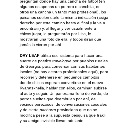
preguntan donde hay una cancha de fútbol (en
algunos es apenas un potrero o canchita, en
otros una cancha un tanto más profesional), los
paisanos suelen darle la misma indicación («siga
derecho por este camino hasta el final y la va a
encontrar») y, al llegar y ver usualmente a
chicos jugar, le preguntarán por Lisa, le
mostrarán una foto de ella, y todos dirán que
jamás la vieron por ahí.
DRY LEAF
utiliza ese sistema para hacer una
suerte de poético
travelogue
por pueblos rurales
de Georgia, para conversar con sus habitantes
locales (no hay actores profesionales aquí), para
recorrer y detenerse en pequeños campitos
donde chicos esperan convertirse en el nuevo
Kvaratskhelia, hablar con ellos, caminar, subirse
al auto y seguir. Un panorama lleno de verde, de
perros sueltos que deambulan por ahí, de
vecinos perezosos, de conversaciones casuales
y de cierta
pachorra
provinciana que no se
modifica pese a la supuesta pesquisa que Irakli
y su amigo invisible llevan adelante.