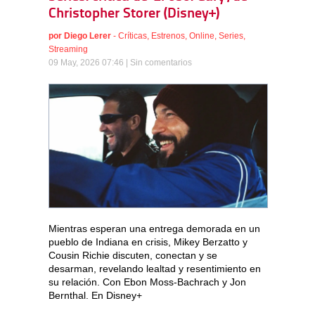
Christopher Storer (Disney+)
por
Diego Lerer
-
Críticas
,
Estrenos
,
Online
,
Series
,
Streaming
09 May, 2026 07:46 |
Sin comentarios
Mientras esperan una entrega demorada en un
pueblo de Indiana en crisis, Mikey Berzatto y
Cousin Richie discuten, conectan y se
desarman, revelando lealtad y resentimiento en
su relación. Con Ebon Moss-Bachrach y Jon
Bernthal. En Disney+