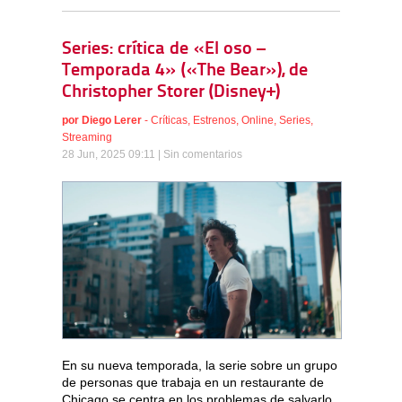
Series: crítica de «El oso –
Temporada 4» («The Bear»), de
Christopher Storer (Disney+)
por
Diego Lerer
-
Críticas
,
Estrenos
,
Online
,
Series
,
Streaming
28 Jun, 2025 09:11 |
Sin comentarios
En su nueva temporada, la serie sobre un grupo
de personas que trabaja en un restaurante de
Chicago se centra en los problemas de salvarlo