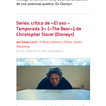
de una potencial quiebra. En Disney+
Series: crítica de «El oso –
Temporada 3» («The Bear»), de
Christopher Storer (Disney+)
por
Diego Lerer
-
Críticas
,
Estrenos
,
Online
,
Series
,
Streaming
10 Jul, 2024 06:13 |
Sin comentarios