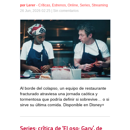
por
Lerer
-
Críticas
,
Estrenos
,
Online
,
Series
,
Streaming
26 Jun, 2026 02:25 |
Sin comentarios
Al borde del colapso, un equipo de restaurante
fracturado atraviesa una jornada caótica y
tormentosa que podría definir si sobrevive… o si
sirve su última comida. Disponible en Disney+
Series: crítica de ‘El oso: Gary’, de