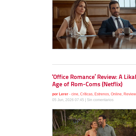
‘Office Romance’ Review: A Lik
Age of Rom-Coms (Netflix)
por
Lerer
-
cine
,
Críticas
,
Estrenos
,
Online
,
Review
05 Jun, 2026 07:45 |
Sin comentarios