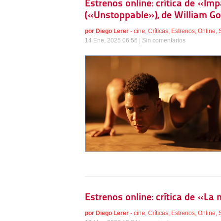
Estrenos online: crítica de «Im
(«Unstoppable»), de William G
por
Diego Lerer
-
cine
,
Críticas
,
Estrenos
,
Online
,
14 Ene, 2025 06:56 |
Sin comentarios
Estrenos online: crítica de «La 
por
Diego Lerer
-
cine
,
Críticas
,
Estrenos
,
Online
,