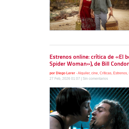
Estrenos online: crítica de «El 
Spider Woman»), de Bill Condon
por
Diego Lerer
-
Alquiler
,
cine
,
Críticas
,
Estrenos
,
27 Feb, 2026 01:07 |
Sin comentarios