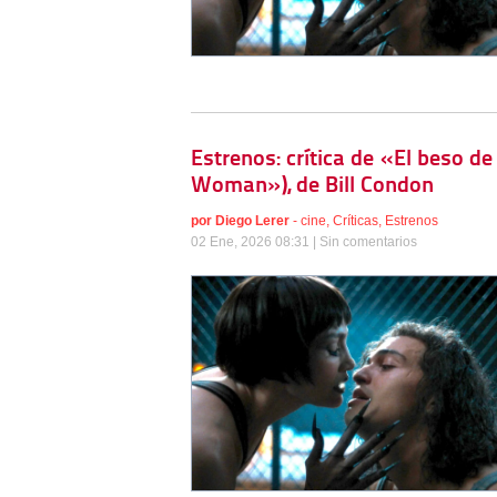
Estrenos: crítica de «El beso de
Woman»), de Bill Condon
por
Diego Lerer
-
cine
,
Críticas
,
Estrenos
02 Ene, 2026 08:31 |
Sin comentarios