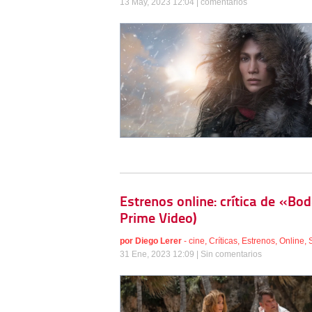
13 May, 2023 12:04 |
comentarios
Estrenos online: crítica de «B
Prime Video)
por
Diego Lerer
-
cine
,
Críticas
,
Estrenos
,
Online
,
31 Ene, 2023 12:09 |
Sin comentarios