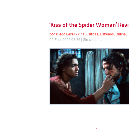
‘Kiss of the Spider Woman’ Revi
por
Diego Lerer
-
cine
,
Críticas
,
Estrenos
,
Online
,
02 Ene, 2026 08:26 |
Sin comentarios