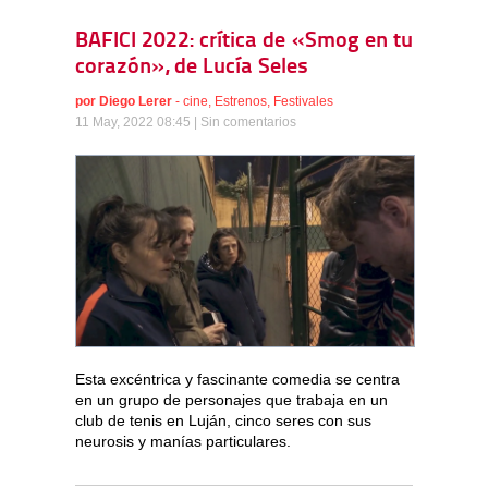
BAFICI 2022: crítica de «Smog en tu
corazón», de Lucía Seles
por
Diego Lerer
-
cine
,
Estrenos
,
Festivales
11 May, 2022 08:45 |
Sin comentarios
Esta excéntrica y fascinante comedia se centra
en un grupo de personajes que trabaja en un
club de tenis en Luján, cinco seres con sus
neurosis y manías particulares.