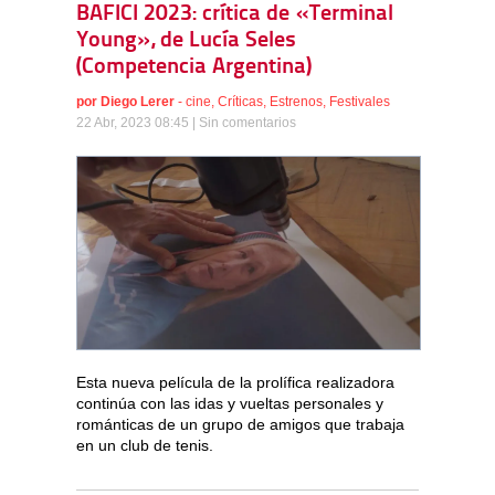
BAFICI 2023: crítica de «Terminal
Young», de Lucía Seles
(Competencia Argentina)
por
Diego Lerer
-
cine
,
Críticas
,
Estrenos
,
Festivales
22 Abr, 2023 08:45 |
Sin comentarios
Esta nueva película de la prolífica realizadora
continúa con las idas y vueltas personales y
románticas de un grupo de amigos que trabaja
en un club de tenis.