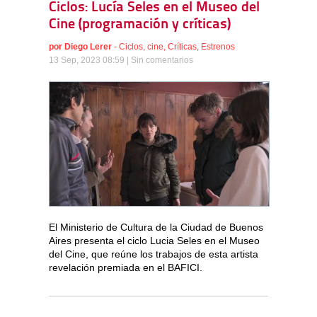
Ciclos: Lucía Seles en el Museo del
Cine (programación y críticas)
por
Diego Lerer
-
Ciclos
,
cine
,
Críticas
,
Estrenos
13 Sep, 2023 08:59 |
Sin comentarios
El Ministerio de Cultura de la Ciudad de Buenos
Aires presenta el ciclo Lucia Seles en el Museo
del Cine, que reúne los trabajos de esta artista
revelación premiada en el BAFICI.