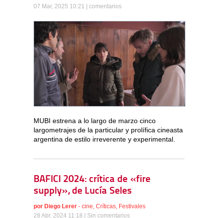
07 Mar, 2025 10:21 |
comentarios
MUBI estrena a lo largo de marzo cinco
largometrajes de la particular y prolífica cineasta
argentina de estilo irreverente y experimental.
BAFICI 2024: crítica de «fire
supply», de Lucía Seles
por
Diego Lerer
-
cine
,
Críticas
,
Festivales
28 Abr, 2024 11:18 |
Sin comentarios