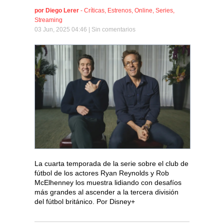
por
Diego Lerer
-
Críticas
,
Estrenos
,
Online
,
Series
,
Streaming
03 Jun, 2025 04:46 |
Sin comentarios
La cuarta temporada de la serie sobre el club de
fútbol de los actores Ryan Reynolds y Rob
McElhenney los muestra lidiando con desafíos
más grandes al ascender a la tercera división
del fútbol británico. Por Disney+