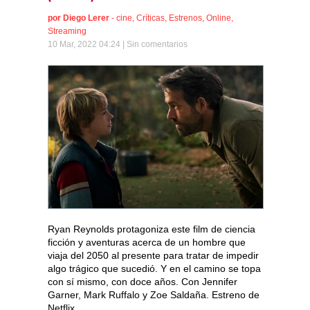
por
Diego Lerer
-
cine
,
Críticas
,
Estrenos
,
Online
,
Streaming
10 Mar, 2022 04:24 |
Sin comentarios
Ryan Reynolds protagoniza este film de ciencia
ficción y aventuras acerca de un hombre que
viaja del 2050 al presente para tratar de impedir
algo trágico que sucedió. Y en el camino se topa
con sí mismo, con doce años. Con Jennifer
Garner, Mark Ruffalo y Zoe Saldaña. Estreno de
Netflix.