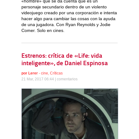
«hombre» que se da cuenta que es un
personaje secundario dentro de un violento
videojuego creado por una corporación e intenta
hacer algo para cambiar las cosas con la ayuda
de una jugadora. Con Ryan Reynolds y Jodie
Comer. Solo en cines.
Estrenos: crítica de «Life: vida
inteligente», de Daniel Espinosa
por
Lerer
-
cine
,
Críticas
21 Mar, 2017 06:44 |
comentarios