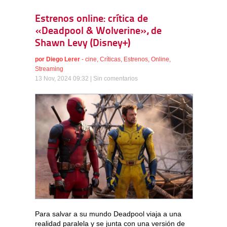
Estrenos online: crítica de
«Deadpool & Wolverine», de
Shawn Levy (Disney+)
por
Diego Lerer
-
cine
,
Críticas
,
Estrenos
,
Online
,
Streaming
13 Nov, 2024 09:32 |
Sin comentarios
Para salvar a su mundo Deadpool viaja a una
realidad paralela y se junta con una versión de