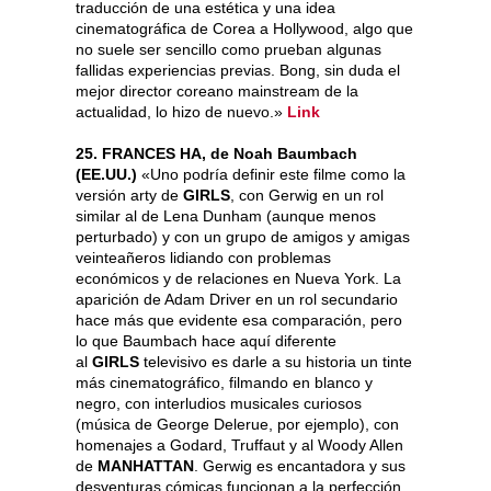
traducción de una estética y una idea
cinematográfica de Corea a Hollywood, algo que
no suele ser sencillo como prueban algunas
fallidas experiencias previas. Bong, sin duda el
mejor director coreano mainstream de la
actualidad, lo hizo de nuevo.»
Link
25. FRANCES HA, de Noah Baumbach
(EE.UU.)
«Uno podría definir este filme como la
versión arty de
GIRLS
, con Gerwig en un rol
similar al de Lena Dunham (aunque menos
perturbado) y con un grupo de amigos y amigas
veinteañeros lidiando con problemas
económicos y de relaciones en Nueva York. La
aparición de Adam Driver en un rol secundario
hace más que evidente esa comparación, pero
lo que Baumbach hace aquí diferente
al
GIRLS
televisivo es darle a su historia un tinte
más cinematográfico, filmando en blanco y
negro, con interludios musicales curiosos
(música de George Delerue, por ejemplo), con
homenajes a Godard, Truffaut y al Woody Allen
de
MANHATTAN
. Gerwig es encantadora y sus
desventuras cómicas funcionan a la perfección,