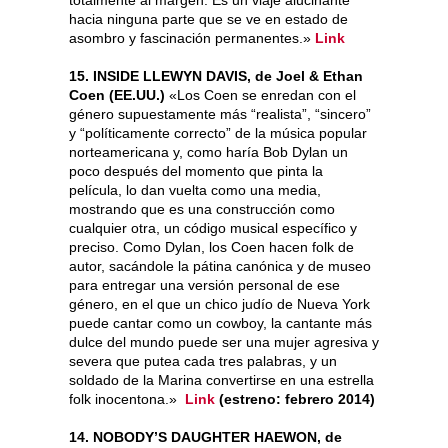
totalmente al margen. Es un viaje alucinante
hacia ninguna parte que se ve en estado de
asombro y fascinación permanentes.»
Link
15. INSIDE LLEWYN DAVIS, de Joel & Ethan
Coen (EE.UU.)
«Los Coen se enredan con el
género supuestamente más “realista”, “sincero”
y “políticamente correcto” de la música popular
norteamericana y, como haría Bob Dylan un
poco después del momento que pinta la
película, lo dan vuelta como una media,
mostrando que es una construcción como
cualquier otra, un código musical específico y
preciso. Como Dylan, los Coen hacen folk de
autor, sacándole la pátina canónica y de museo
para entregar una versión personal de ese
género, en el que un chico judío de Nueva York
puede cantar como un cowboy, la cantante más
dulce del mundo puede ser una mujer agresiva y
severa que putea cada tres palabras, y un
soldado de la Marina convertirse en una estrella
folk inocentona.»
Link
(estreno: febrero 2014)
14. NOBODY’S DAUGHTER HAEWON, de