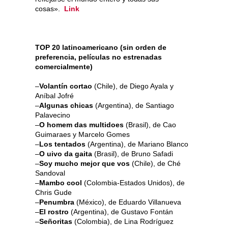
cosas».
Link
TOP 20 latinoamericano (sin orden de
preferencia, películas no estrenadas
comercialmente)
–
Volantín cortao
(Chile), de Diego Ayala y
Aníbal Jofré
–
Algunas chicas
(Argentina), de Santiago
Palavecino
–
O homem das multidoes
(Brasil), de Cao
Guimaraes y Marcelo Gomes
–
Los tentados
(Argentina), de Mariano Blanco
–
O uivo da gaita
(Brasil), de Bruno Safadi
–
Soy mucho mejor que vos
(Chile), de Ché
Sandoval
–
Mambo cool
(Colombia-Estados Unidos), de
Chris Gude
–
Penumbra
(México), de Eduardo Villanueva
–
El rostro
(Argentina), de Gustavo Fontán
–
Señoritas
(Colombia), de Lina Rodríguez