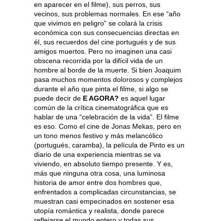
en aparecer en el filme), sus perros, sus
vecinos, sus problemas normales. En ese “año
que vivimos en peligro” se colará la crisis
económica con sus consecuencias directas en
él, sus recuerdos del cine portugués y de sus
amigos muertos. Pero no imaginen una casi
obscena recorrida por la difícil vida de un
hombre al borde de la muerte. Si bien Joaquim
pasa muchos momentos dolorosos y complejos
durante el año que pinta el filme, si algo se
puede decir de
E AGORA?
es aquel lugar
común de la crítica cinematográfica que es
hablar de una “celebración de la vida”. El filme
es eso. Como el cine de Jonas Mekas, pero en
un tono menos festivo y más melancólico
(portugués, caramba), la película de Pinto es un
diario de una experiencia mientras se va
viviendo, en absoluto tiempo presente. Y es,
más que ninguna otra cosa, una luminosa
historia de amor entre dos hombres que,
enfrentados a complicadas circunstancias, se
muestran casi empecinados en sostener esa
utopía romántica y realista, donde parece
reflejarse el mundo entero y todas sus