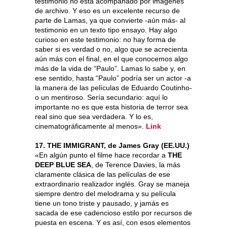
testimonio no está acompañado por imágenes
de archivo. Y eso es un excelente recurso de
parte de Lamas, ya que convierte -aún más- al
testimonio en un texto tipo ensayo. Hay algo
curioso en este testimonio: no hay forma de
saber si es verdad o no, algo que se acrecienta
aún más con el final, en el que conocemos algo
más de la vida de “Paulo”. Lamas lo sabe y, en
ese sentido, hasta “Paulo” podría ser un actor -a
la manera de las películas de Eduardo Coutinho-
o un mentiroso. Sería secundario: aquí lo
importante no es que esta historia de terror sea
real sino que sea verdadera. Y lo es,
cinematográficamente al menos».
Link
17. THE IMMIGRANT, de James Gray (EE.UU.)
«En algún punto el filme hace recordar a
THE
DEEP BLUE SEA
, de Terence Davies, la más
claramente clásica de las películas de ese
extraordinario realizador inglés. Gray se maneja
siempre dentro del melodrama y su película
tiene un tono triste y pausado, y jamás es
sacada de ese cadencioso estilo por recursos de
puesta en escena. Y es así, con esos elementos