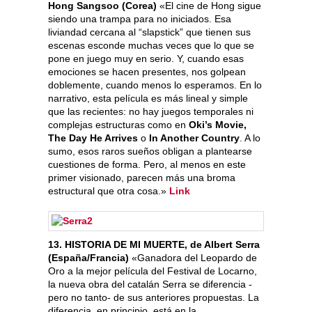
Hong Sangsoo (Corea)
«El cine de Hong sigue
siendo una trampa para no iniciados. Esa
liviandad cercana al “slapstick” que tienen sus
escenas esconde muchas veces que lo que se
pone en juego muy en serio. Y, cuando esas
emociones se hacen presentes, nos golpean
doblemente, cuando menos lo esperamos. En lo
narrativo, esta película es más lineal y simple
que las recientes: no hay juegos temporales ni
complejas estructuras como en
Oki’s Movie,
The Day He Arrives
o
In Another Country
. A lo
sumo, esos raros sueños obligan a plantearse
cuestiones de forma. Pero, al menos en este
primer visionado, parecen más una broma
estructural que otra cosa.»
Link
13. HISTORIA DE MI MUERTE, de Albert Serra
(España/Francia)
«Ganadora del Leopardo de
Oro a la mejor película del Festival de Locarno,
la nueva obra del catalán Serra se diferencia -
pero no tanto- de sus anteriores propuestas. La
diferencia, en principio, está en la