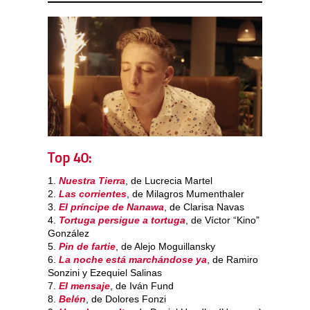
Top 40
:
1.
Nuestra Tierra
, de Lucrecia Martel
2.
Las corrientes
, de Milagros Mumenthaler
3.
El príncipe de Nanawa
, de Clarisa Navas
4.
Tortuga persigue a tortuga
, de Víctor “Kino”
González
5.
Pin de fartie
, de Alejo Moguillansky
6.
La noche está marchándose ya
, de Ramiro
Sonzini y Ezequiel Salinas
7.
El mensaje
, de Iván Fund
8.
Belén
, de Dolores Fonzi