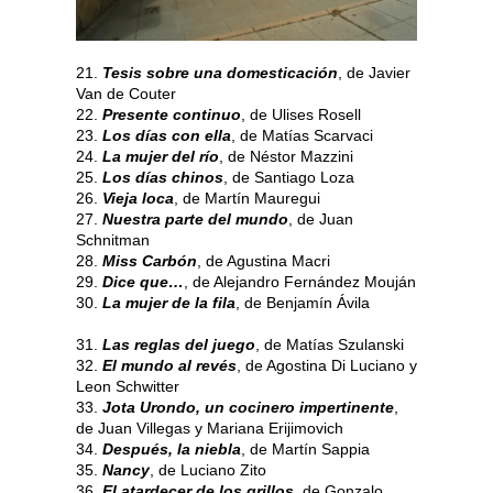
21.
Tesis sobre una domesticación
, de Javier
Van de Couter
22.
Presente continuo
, de Ulises Rosell
23.
Los días con ella
, de Matías Scarvaci
24.
La mujer del río
, de Néstor Mazzini
25.
Los días chinos
, de Santiago Loza
26.
Vieja loca
, de Martín Mauregui
27.
Nuestra parte del mundo
, de Juan
Schnitman
28.
Miss Carbón
, de Agustina Macri
29.
Dice que…
, de Alejandro Fernández Mouján
30.
La mujer de la fila
, de Benjamín Ávila
31.
Las reglas del juego
, de Matías Szulanski
32.
El mundo al revés
, de Agostina Di Luciano y
Leon Schwitter
33.
Jota Urondo, un cocinero impertinente
,
de Juan Villegas y Mariana Erijimovich
34.
Después, la niebla
, de Martín Sappia
35.
Nancy
, de Luciano Zito
36.
El atardecer de los grillos
, de Gonzalo