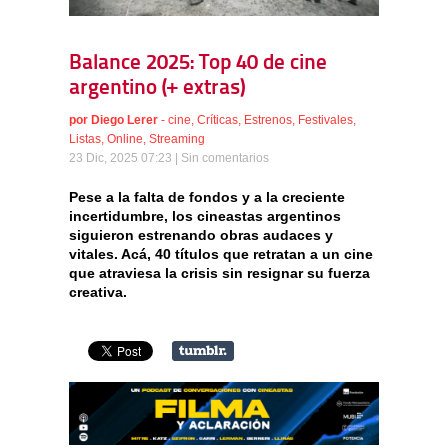
Balance 2025: Top 40 de cine
argentino (+ extras)
por
Diego Lerer
-
cine
,
Críticas
,
Estrenos
,
Festivales
,
Listas
,
Online
,
Streaming
23 Dic, 2025 07:23 |
Sin comentarios
Pese a la falta de fondos y a la creciente
incertidumbre, los cineastas argentinos
siguieron estrenando obras audaces y
vitales. Acá, 40 títulos que retratan a un cine
que atraviesa la crisis sin resignar su fuerza
creativa.