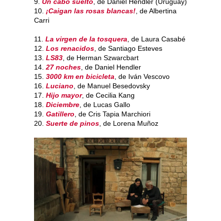
9.
Un cabo suelto
, de Daniel Hendler (Uruguay)
10.
¡Caigan las rosas blancas!
, de Albertina
Carri
11.
La virgen de la tosquera
, de Laura Casabé
12.
Los renacidos
, de Santiago Esteves
13.
LS83
, de Herman Szwarcbart
14.
27 noches
, de Daniel Hendler
15.
3000 km en bicicleta
, de Iván Vescovo
16.
Luciano
, de Manuel Besedovsky
17.
Hijo mayor
, de Cecilia Kang
18.
Diciembre
, de Lucas Gallo
19.
Gatillero
, de Cris Tapia Marchiori
20.
Suerte de pinos
, de Lorena Muñoz