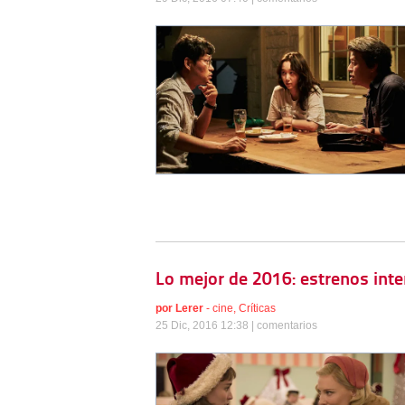
Lo mejor de 2016: estrenos int
por
Lerer
-
cine
,
Críticas
25 Dic, 2016 12:38 |
comentarios