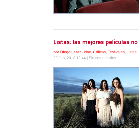
Listas: las mejores películas n
por
Diego Lerer
-
cine
,
Críticas
,
Festivales
,
Listas
29 Jun, 2018 12:44 |
Sin comentarios