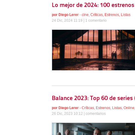
Lo mejor de 2024: 100 estrenos
por
Diego Lerer
-
cine
,
Críticas
,
Estrenos
,
Listas
24 Dic, 2024 11:19 |
1 comentario
Balance 2023: Top 60 de series (
por
Diego Lerer
-
Críticas
,
Estrenos
,
Listas
,
Online
26 Dic, 2023 10:12 |
comentarios