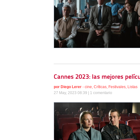
Cannes 2023: las mejores pelícu
por
Diego Lerer
-
cine
,
Críticas
,
Festivales
,
Listas
27 May, 2023 08:39 |
1 comentario