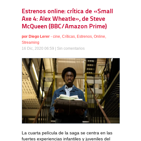
Estrenos online: crítica de «Small
Axe 4: Alex Wheatle», de Steve
McQueen (BBC/Amazon Prime)
por
Diego Lerer
-
cine
,
Críticas
,
Estrenos
,
Online
,
Streaming
16 Dic, 2020 06:59 |
Sin comentarios
La cuarta película de la saga se centra en las
fuertes experiencias infantiles y juveniles del