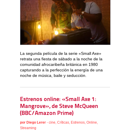
La segunda película de la serie «Small Axe»
retrata una fiesta de sábado a la noche de la
comunidad afrocaribeña británica en 1980
capturando a la perfección la energía de una
noche de música, baile y seducción.
Estrenos online: «Small Axe 1:
Mangrove», de Steve McQueen
(BBC/Amazon Prime)
por
Diego Lerer
-
cine
,
Críticas
,
Estrenos
,
Online
,
Streaming