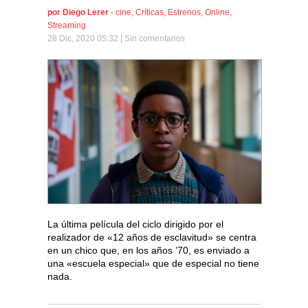
por
Diego Lerer
-
cine
,
Críticas
,
Estrenos
,
Online
,
Streaming
28 Dic, 2020 05:32 |
Sin comentarios
La última película del ciclo dirigido por el
realizador de «12 años de esclavitud» se centra
en un chico que, en los años ’70, es enviado a
una «escuela especial» que de especial no tiene
nada.