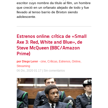
escritor cuyo nombre da título al film, un hombre
que creció en un orfanato alejado de todo y fue
llevado al tenso barrio de Brixton siendo
adolescente.
Estrenos online: crítica de «Small
Axe 3: Red, White and Blue», de
Steve McQueen (BBC/Amazon
Prime)
por
Diego Lerer
-
cine
,
Críticas
,
Estrenos
,
Online
,
Streaming
06 Dic, 2020 01:17 |
Sin comentarios