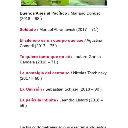
Buenos Aires al Pacífico​
/ Mariano Donoso
(2018 – 98 ́)
Soldado
​ / Manuel Abramovich (2017 – 71 ́)
El
silencio es un cuerpo que cae​
/ Agustina
Comedi (2017 – 75′)
Te quiero tanto que no sé​
/ Lautaro García
Candela (2018 – 71 ́)
La nostalgia del centauro​
/ Nicolas Torchinsky
(2017 – 68 ́)
La Omisión​
/ Sebastián Schjaer (2018 – 90 ́)
La película infinita​
/ Leandro Listorti (2018 –
56 ́)
De los cortometrajes solo vi y recomiendo estos