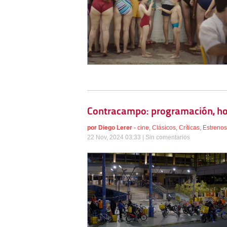
Contracampo: programación, hor
por
Diego Lerer
-
cine
,
Clásicos
,
Críticas
,
Estrenos
22 Nov, 2024 03:33 |
Sin comentarios