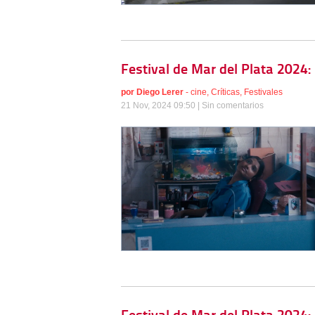
Festival de Mar del Plata 2024: 
por
Diego Lerer
-
cine
,
Críticas
,
Festivales
21 Nov, 2024 09:50 |
Sin comentarios