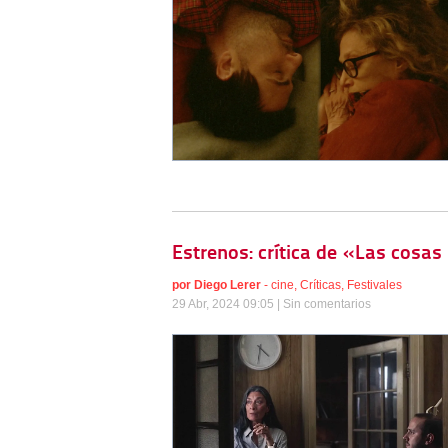
Estrenos: crítica de «Las cosas
por
Diego Lerer
-
cine
,
Críticas
,
Festivales
29 Abr, 2024 09:05 |
Sin comentarios