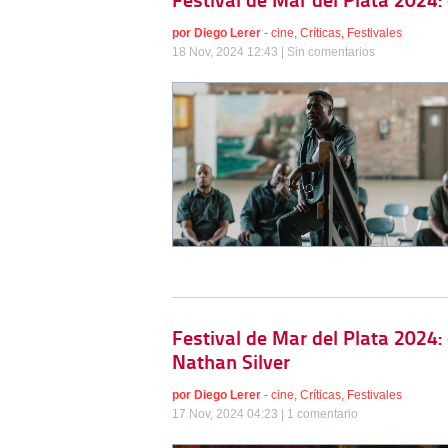
Festival de Mar del Plata 2024:
por
Diego Lerer
-
cine
,
Críticas
,
Festivales
18 Nov, 2024 12:43 |
Sin comentarios
Festival de Mar del Plata 2024:
Nathan Silver
por
Diego Lerer
-
cine
,
Críticas
,
Festivales
17 Nov, 2024 04:23 |
1 comentario