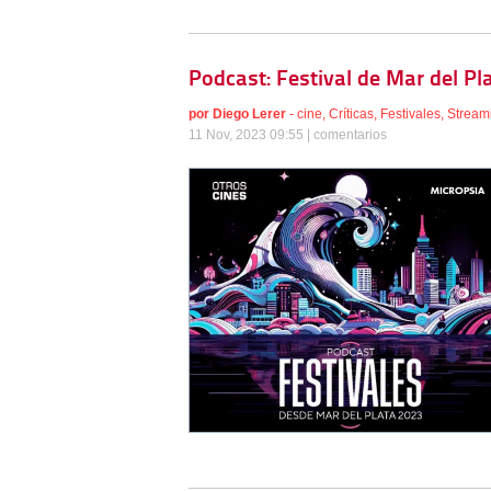
Podcast: Festival de Mar del Pl
por
Diego Lerer
-
cine
,
Críticas
,
Festivales
,
Stream
11 Nov, 2023 09:55 |
comentarios