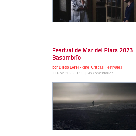
Festival de Mar del Plata 2023:
Basombrío
por
Diego Lerer
-
cine
,
Críticas
,
Festivales
11 Nov, 2023 11:01 |
Sin comentarios