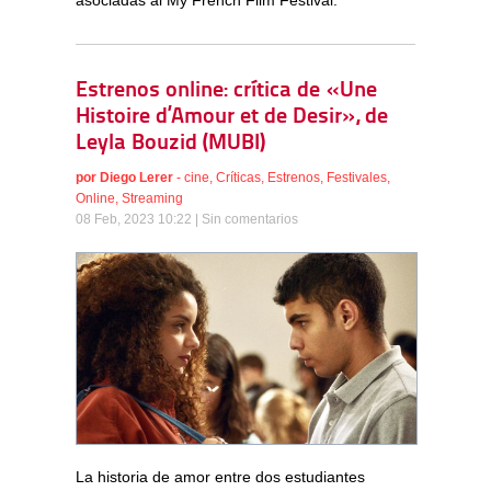
Estrenos online: crítica de «Une
Histoire d’Amour et de Desir», de
Leyla Bouzid (MUBI)
por
Diego Lerer
-
cine
,
Críticas
,
Estrenos
,
Festivales
,
Online
,
Streaming
08 Feb, 2023 10:22 |
Sin comentarios
La historia de amor entre dos estudiantes