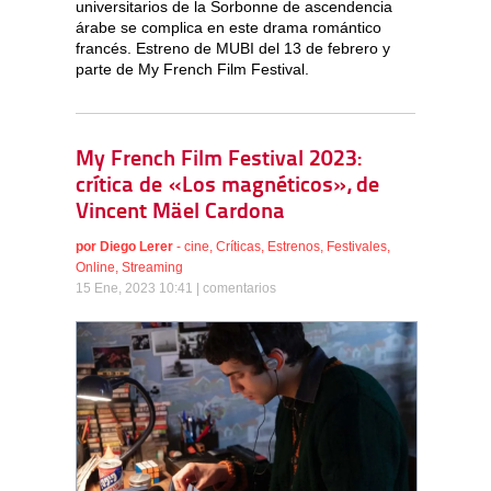
universitarios de la Sorbonne de ascendencia
árabe se complica en este drama romántico
francés. Estreno de MUBI del 13 de febrero y
parte de My French Film Festival.
My French Film Festival 2023:
crítica de «Los magnéticos», de
Vincent Mäel Cardona
por
Diego Lerer
-
cine
,
Críticas
,
Estrenos
,
Festivales
,
Online
,
Streaming
15 Ene, 2023 10:41 |
comentarios