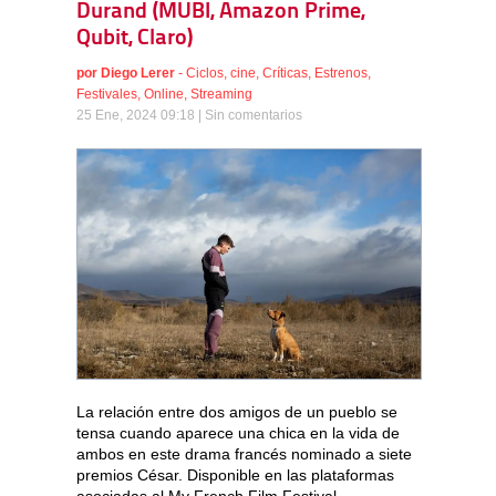
Durand (MUBI, Amazon Prime,
Qubit, Claro)
por
Diego Lerer
-
Ciclos
,
cine
,
Críticas
,
Estrenos
,
Festivales
,
Online
,
Streaming
25 Ene, 2024 09:18 |
Sin comentarios
La relación entre dos amigos de un pueblo se
tensa cuando aparece una chica en la vida de
ambos en este drama francés nominado a siete
premios César. Disponible en las plataformas
asociadas al My French Film Festival.