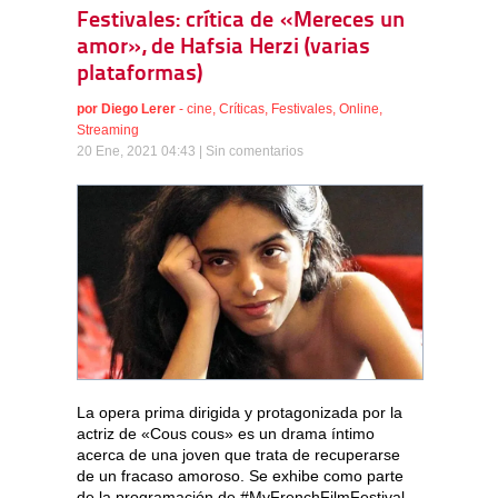
Festivales: crítica de «Mereces un
amor», de Hafsia Herzi (varias
plataformas)
por
Diego Lerer
-
cine
,
Críticas
,
Festivales
,
Online
,
Streaming
20 Ene, 2021 04:43 |
Sin comentarios
La opera prima dirigida y protagonizada por la
actriz de «Cous cous» es un drama íntimo
acerca de una joven que trata de recuperarse
de un fracaso amoroso. Se exhibe como parte
de la programación de #MyFrenchFilmFestival.