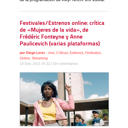
Festivales/Estrenos online: crítica
de «Mujeres de la vida», de
Frédéric Fonteyne y Anne
Paulicevich (varias plataformas)
por
Diego Lerer
-
cine
,
Críticas
,
Estrenos
,
Festivales
,
Online
,
Streaming
19 Ene, 2021 05:32 |
Sin comentarios