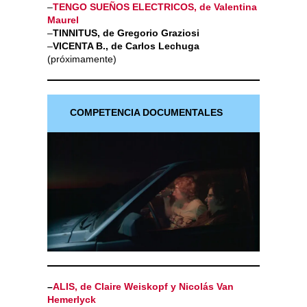
–
TENGO SUEÑOS ELECTRICOS, de Valentina
Maurel
–
TINNITUS, de Gregorio Graziosi
–
VICENTA B., de Carlos Lechuga
(próximamente)
COMPETENCIA DOCUMENTALES
–
ALIS, de Claire Weiskopf y Nicolás Van
Hemerlyck