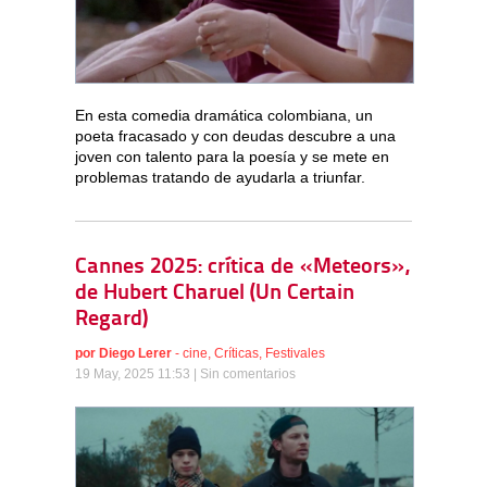
En esta comedia dramática colombiana, un
poeta fracasado y con deudas descubre a una
joven con talento para la poesía y se mete en
problemas tratando de ayudarla a triunfar.
Cannes 2025: crítica de «Meteors»,
de Hubert Charuel (Un Certain
Regard)
por
Diego Lerer
-
cine
,
Críticas
,
Festivales
19 May, 2025 11:53 |
Sin comentarios