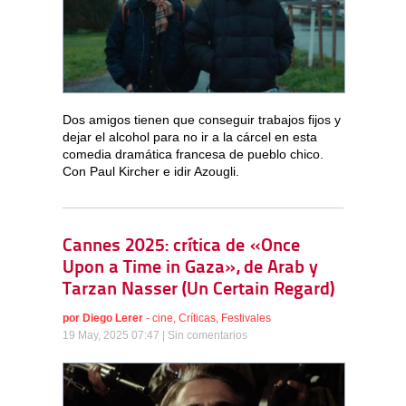
Dos amigos tienen que conseguir trabajos fijos y
dejar el alcohol para no ir a la cárcel en esta
comedia dramática francesa de pueblo chico.
Con Paul Kircher e idir Azougli.
Cannes 2025: crítica de «Once
Upon a Time in Gaza», de Arab y
Tarzan Nasser (Un Certain Regard)
por
Diego Lerer
-
cine
,
Críticas
,
Festivales
19 May, 2025 07:47 |
Sin comentarios