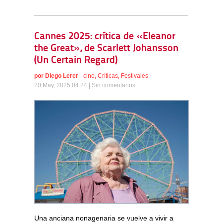
Cannes 2025: crítica de «Eleanor
the Great», de Scarlett Johansson
(Un Certain Regard)
por
Diego Lerer
-
cine
,
Críticas
,
Festivales
20 May, 2025 04:24 |
Sin comentarios
Una anciana nonagenaria se vuelve a vivir a