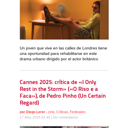
Un joven que vive en las calles de Londres tiene
una oportunidad para rehabilitarse en este
drama urbano dirigido por el actor británico.
Cannes 2025: crítica de «I Only
Rest in the Storm» («O Riso e a
Faca»), de Pedro Pinho (Un Certain
Regard)
por
Diego Lerer
-
cine
,
Críticas
,
Festivales
17 May, 2025 02:48 |
Sin comentarios