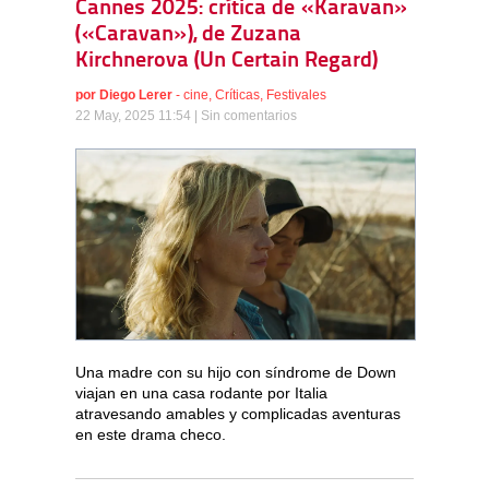
Cannes 2025: crítica de «Karavan»
(«Caravan»), de Zuzana
Kirchnerova (Un Certain Regard)
por
Diego Lerer
-
cine
,
Críticas
,
Festivales
22 May, 2025 11:54 |
Sin comentarios
Una madre con su hijo con síndrome de Down
viajan en una casa rodante por Italia
atravesando amables y complicadas aventuras
en este drama checo.