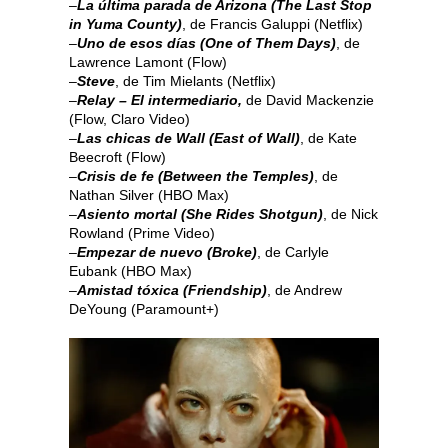
–
La última parada de Arizona (The Last Stop
in Yuma County)
, de Francis Galuppi (Netflix)
–
Uno de esos días (One of Them Days)
, de
Lawrence Lamont (Flow)
–
Steve
, de Tim Mielants (Netflix)
–
Relay – El intermediario,
de David Mackenzie
(Flow, Claro Video)
–
Las chicas de Wall (East of Wall)
, de Kate
Beecroft (Flow)
–
Crisis de fe (Between the Temples)
, de
Nathan Silver (HBO Max)
–
Asiento mortal (She Rides Shotgun)
, de Nick
Rowland (Prime Video)
–
Empezar de nuevo (Broke)
, de ⁦⁨Carlyle
Eubank⁩⁩ (HBO Max)
–
Amistad tóxica (Friendship)
, de Andrew
DeYoung (Paramount+)