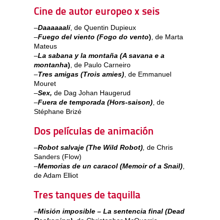
Cine de autor europeo x seis
–
Daaaaaalí
, de Quentin Dupieux
–
Fuego del viento (Fogo do vento
)
, de Marta
Mateus
–
La sabana y la montaña (A savana e a
montanha
)
, de Paulo Carneiro
–
Tres amigas (Trois amies)
, de Emmanuel
Mouret
–
Sex,
de Dag Johan Haugerud
–
Fuera de temporada (Hors-saison)
, de
Stéphane Brizé
Dos películas de animación
–
Robot salvaje (The Wild Robot)
,
de Chris
Sanders (Flow)
–
Memorias de un caracol (Memoir of a Snail)
,
de Adam Elliot
Tres tanques de taquilla
–
Misión imposible – La sentencia final
(Dead