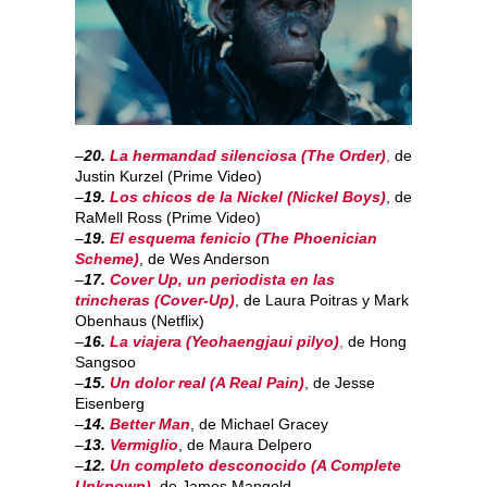
–
20.
La hermandad silenciosa
(The Order)
,
de
Justin Kurzel (Prime Video)
–
19.
Los chicos de la Nickel (Nickel Boys)
, de
RaMell Ross (Prime Video)
–
19.
El esquema fenicio (The Phoenician
Scheme)
, de Wes Anderson
–
17.
Cover Up, un periodista en las
trincheras (Cover-Up)
, de Laura Poitras y Mark
Obenhaus (Netflix)
–
16.
La viajera (Yeohaengjaui pilyo)
,
de Hong
Sangsoo
–
15.
Un dolor real (A Real Pain)
, de Jesse
Eisenberg
–
14.
Better Man
, de Michael Gracey
–
13.
Vermiglio
, de Maura Delpero
–
12.
Un completo desconocido (A Complete
Unknown)
, de James Mangold