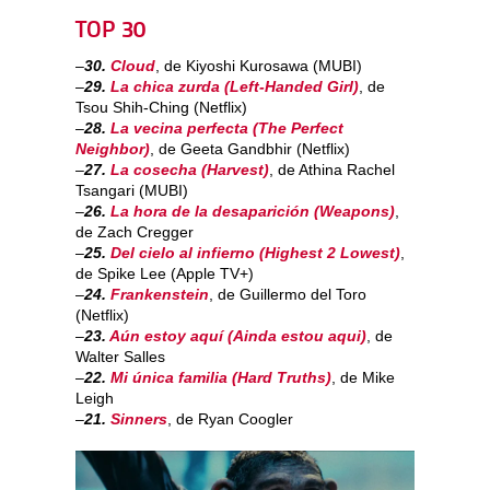
TOP 30
–
30.
Cloud
, de Kiyoshi Kurosawa (MUBI)
–
29.
La chica zurda (Left-Handed Girl)
, de
Tsou Shih-Ching (Netflix)
–
28.
La vecina perfecta (The Perfect
Neighbor)
, de Geeta Gandbhir (Netflix)
–
27.
La cosecha (Harvest)
, de Athina Rachel
Tsangari (MUBI)
–
26.
La hora de la desaparición (Weapons)
,
de Zach Cregger
–
25.
Del cielo al infierno (Highest 2 Lowest)
,
de Spike Lee (Apple TV+)
–
24.
Frankenstein
, de Guillermo del Toro
(Netflix)
–
23.
Aún estoy aquí (Ainda estou aqui)
, de
Walter Salles
–
22.
Mi única familia (Hard Truths)
, de Mike
Leigh
–
21.
Sinners
, de Ryan Coogler