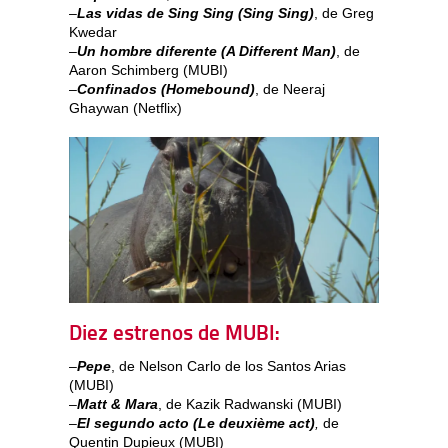
–
Las vidas de Sing Sing (Sing Sing)
, de Greg
Kwedar
–
Un hombre diferente (A Different Man)
, de
Aaron Schimberg (MUBI)
–
Confinados (Homebound)
, de Neeraj
Ghaywan (Netflix)
Diez estrenos de MUBI:
–
Pepe
, de Nelson Carlo de los Santos Arias
(MUBI)
–
Matt & Mara
, de Kazik Radwanski (MUBI)
–
El segundo acto (Le deuxième act)
,
de
Quentin Dupieux (MUBI)