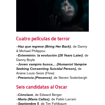
Cuatro películas de terror
–
Haz que regrese (Bring Her Back)
, de Danny
& Michael Philippou
–
Exterminio: la evolución (28 Years Later)
, de
Danny Boyle
–
Joven vampiro busca… (Humanist Vampire
Seeking Consenting Suicidal Person),
de
Ariane Louis-Seize (Flow)
–
Presencia (Presence)
, de Steven Soderbergh
Seis candidatas al Oscar
–
Cónclave
, de Edward Berger
–
María (Maria Callas)
, de Pablo Larraín
–
Septiembre 5
, de Tim Fehlbaum