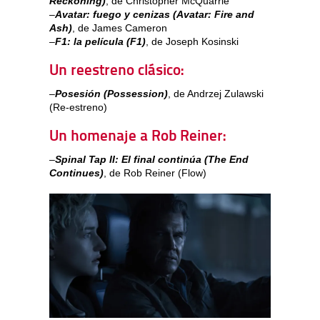
Reckoning)
, de Christopher McQuarrie
–
Avatar: fuego y cenizas (Avatar: Fire and
Ash)
, de James Cameron
–
F1: la película
(F1)
, de Joseph Kosinski
Un reestreno clásico:
–
Posesión (Possession)
, de Andrzej Zulawski
(Re-estreno)
Un homenaje a Rob Reiner:
–
Spinal Tap II: El final continúa (The End
Continues)
, de Rob Reiner (Flow)