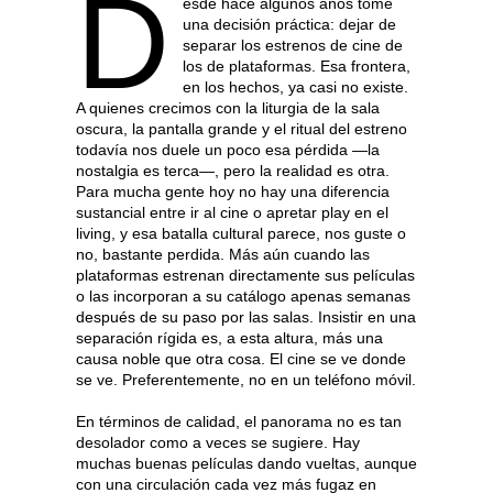
D
esde hace algunos años tomé
una decisión práctica: dejar de
separar los estrenos de cine de
los de plataformas. Esa frontera,
en los hechos, ya casi no existe.
A quienes crecimos con la liturgia de la sala
oscura, la pantalla grande y el ritual del estreno
todavía nos duele un poco esa pérdida —la
nostalgia es terca—, pero la realidad es otra.
Para mucha gente hoy no hay una diferencia
sustancial entre ir al cine o apretar play en el
living, y esa batalla cultural parece, nos guste o
no, bastante perdida. Más aún cuando las
plataformas estrenan directamente sus películas
o las incorporan a su catálogo apenas semanas
después de su paso por las salas. Insistir en una
separación rígida es, a esta altura, más una
causa noble que otra cosa. El cine se ve donde
se ve. Preferentemente, no en un teléfono móvil.
En términos de calidad, el panorama no es tan
desolador como a veces se sugiere. Hay
muchas buenas películas dando vueltas, aunque
con una circulación cada vez más fugaz en