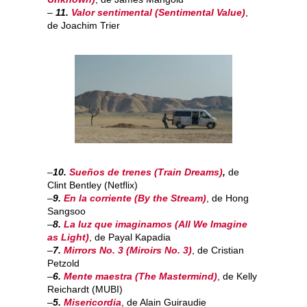
–
11.
Valor sentimental (Sentimental Value)
,
de Joachim Trier
–
10.
Sueños de trenes (Train Dreams)
,
de
Clint Bentley (Netflix)
–
9.
En la corriente (By the Stream)
, de Hong
Sangsoo
–
8.
La luz que imaginamos (All We Imagine
as Light)
, de Payal Kapadia
–
7.
Mirrors No. 3
(Miroirs No. 3)
, de Cristian
Petzold
–
6.
Mente maestra (The Mastermind)
, de Kelly
Reichardt (MUBI)
–
5.
Misericordia
, de Alain Guiraudie