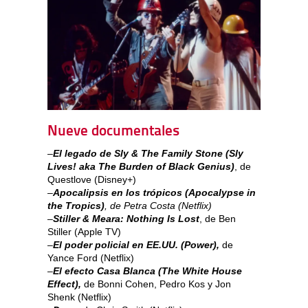
Nueve documentales
–
El legado de Sly & The Family Stone (Sly
Lives! aka The Burden of Black Genius)
, de
Questlove (Disney+)
–
Apocalipsis en los trópicos (Apocalypse in
the Tropics)
, de Petra Costa (Netflix)
–
Stiller & Meara: Nothing Is Lost
, de Ben
Stiller (Apple TV)
–
El poder policial en EE.UU. (Power),
de
Yance Ford (Netflix)
–
El efecto Casa Blanca (The White House
Effect),
de Bonni Cohen, Pedro Kos y Jon
Shenk (Netflix)