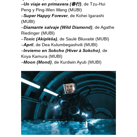
–
Un viaje en primavera (春行)
, de Tzu-Hui
Peng y Ping-Wen Wang (MUBI)
–
Super Happy Forever
, de Kohei Igarashi
(MUBI)
–
Diamante salvaje (Wild Diamond)
, de Agathe
Riedinger (MUBI)
–
Toxic (Akiplėša)
, de Saulė Bliuvaitė (MUBI)
–
April
, de Dea Kulumbegashvili (MUBI)
–
Invierno en Sokcho (Hiver à Sokcho)
, de
Koya Kamura (MUBI)
–
Moon (Mond)
, de Kurdwin Ayub (MUBI)