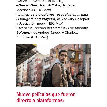
–
Devo
, de Chris Smith (Netflix)
–
One to One: John & Yoko
, de Kevin
Macdonald (HBO Max)
–
Lamentos y oraciones: escuelas en la mira
(Thoughts and Prayers)
, de Zackary Canepari
y Jessica Dimmock (HBO Max)
–
Alabama: presos del sistema (The Alabama
Solution)
, de Andrew Jarecki y Charlotte
Kaufman (HBO Max)
Nueve películas que fueron
directo a plataformas: