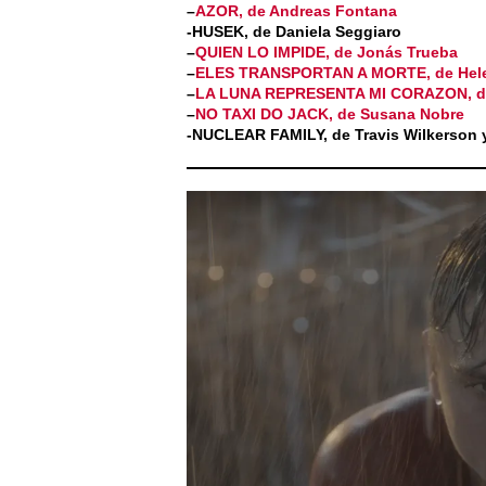
–
AZOR, de Andreas Fontana
-HUSEK, de Daniela Seggiaro
–
QUIEN LO IMPIDE, de Jonás Trueba
–
ELES TRANSPORTAN A MORTE, de Hele
–
LA LUNA REPRESENTA MI CORAZON, de
–
NO TAXI DO JACK, de Susana Nobre
-NUCLEAR FAMILY, de Travis Wilkerson y