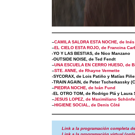
–
CAMILA SALDRA ESTA NOCHE, de Inés 
–
EL CIELO ESTA ROJO, de Francina Car
-YO Y LAS BESTIAS, de Nico Manzano
-OUTSIDE NOISE, de Ted Fendt
–
UNA ESCUELA EN CERRO HUESO, de Ba
–
STE. ANNE, de Rhayne Vermette
-SYCORAX, de Lois Patiño y Matías Piñei
-TRAIN AGAIN, de Peter Tscherkassky (C
–
PIEDRA NOCHE, de Iván Fund
-EL OTRO TOM, de Rodrigo Plá y Laura 
–
JESUS LOPEZ, de Maximiliano Schönfe
–
HIGIENE SOCIAL, de Denis Côté
Link a la programación completa del
Link a la programación virtual (onlin