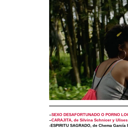
–
SEXO DESAFORTUNADO O PORNO LOCO
–
CARAJITA, de Silvina Schnicer y Ulises
-ESPIRITU SAGRADO, de Chema García I