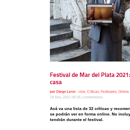
Festival de Mar del Plata 202
casa
por
Diego Lerer
-
cine
,
Críticas
,
Festivales
,
Online
18 Nov, 2021 09:35 |
comentarios
Acá va una lista de 32 críticas y recome
se podrán ver en forma online. No inclu
tendrán durante el festival.