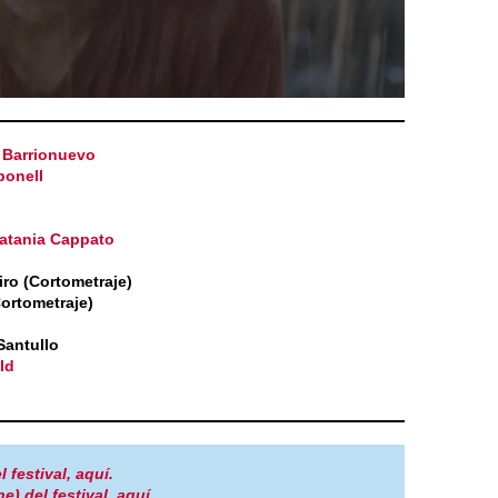
Barrionuevo
bonell
tania Cappato
ro (Cortometraje)
ortometraje)
Santullo
ld
 festival, aquí.
e) del festival, aquí.