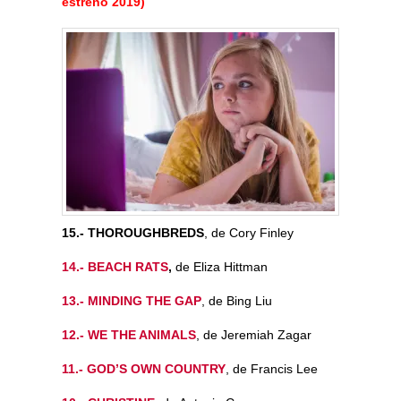
estreno 2019)
15.- THOROUGHBREDS
, de Cory Finley
14.- BEACH RATS
,
de Eliza Hittman
13.- MINDING THE GAP
, de Bing Liu
12.- WE THE ANIMALS
, de Jeremiah Zagar
11.- GOD’S OWN COUNTRY
, de Francis Lee