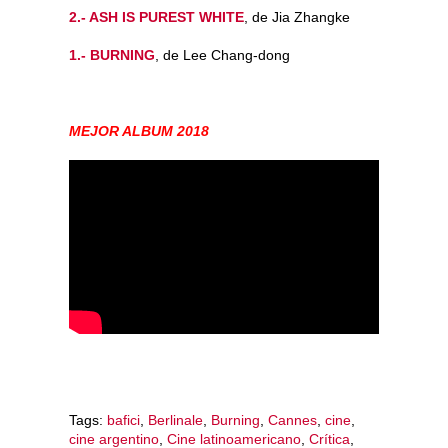
2.- ASH IS PUREST WHITE
, de Jia Zhangke
1.- BURNING
, de Lee Chang-dong
MEJOR ALBUM 2018
Tags:
bafici
,
Berlinale
,
Burning
,
Cannes
,
cine
,
cine argentino
,
Cine latinoamericano
,
Crítica
,