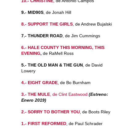
10.- CHRISTINE
, de Antonio Campos
9.- MID90S
, de Jonah Hill
8.- SUPPORT THE GIRLS
, de Andrew Bujalski
7.- THUNDER ROAD
, de Jim Cummings
6.- HALE COUNTY THIS MORNING, THIS
EVENING
,
de RaMell Ross
5.- THE OLD MAN & THE GUN
, de David
Lowery
4.- EIGHT GRADE
, de Bo Burnham
3.- THE MULE
, de Clint Eastwood
(Estreno:
Enero 2019)
2.- SORRY TO BOTHER YOU
, de Boots Riley
1.- FIRST REFORMED
, de Paul Schrader