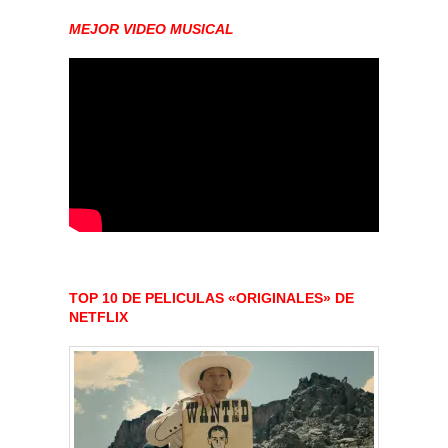
MEJOR VIDEO MUSICAL
TOP 10 DE PELICULAS «ORIGINALES» DE
NETFLIX